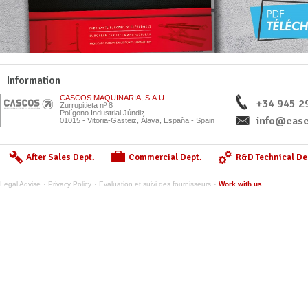
Information
CASCOS MAQUINARIA, S.A.U.
+34 945 2
Zurrupitieta nº 8
Polígono Industrial Júndiz
info@casc
01015 - Vitoria-Gasteiz, Álava, España - Spain
After Sales Dept.
Commercial Dept.
R&D Technical De
Legal Advise
Privacy Policy
Evaluation et suivi des fournisseurs
Work with us