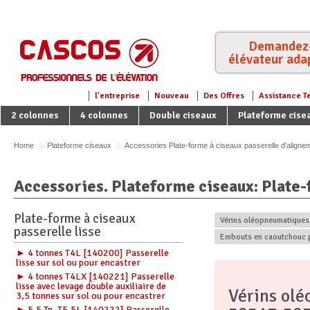
Demandez-n
élévateur adap
l'entreprise
Nouveau
Des Offres
Assistance T
2 colonnes
4 colonnes
Double ciseaux
Plateforme cise
Parking 2x1
Home
Plateforme ciseaux
Accessories Plate-forme à ciseaux passerelle d'aligne
Accessories. Plateforme ciseaux: Plate-
Plate-forme à ciseaux
Vérins oléopneumatiques
passerelle lisse
Embouts en caoutchouc 
► 4 tonnes T4L [140200] Passerelle
lisse sur sol ou pour encastrer
► 4 tonnes T4LX [140221] Passerelle
lisse avec levage double auxiliaire de
Vérins ol
3,5 tonnes sur sol ou pour encastrer
► 5.5 Tn. T5.5L [140222] Passerelle