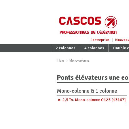
l'entreprise
Nouvea
2 colonnes
4 colonnes
Double 
Parking 2x1
Inicio
Mono-colonne
Ponts élévateurs une c
Mono-colonne & 1 colonne
► 2,5 Tn. Mono-colonne C125 [13167]