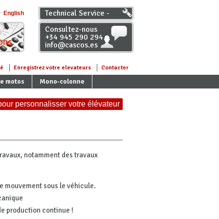
Technical Service -
English
Distributeur
Consultez-nous
t
+34 945 290 294
ons.
info@cascos.es
té
Enregistrez votre elevateurs
Contacter
de motos
Mono-colonne
 pour personnalisser votre élévateur
 travaux, notamment des travaux
 de mouvement sous le véhicule.
canique
e production continue !