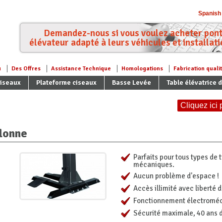
Spanish
Demandez-nous si vous voulez acheter pon
élévateur adapté à leurs véhicules et installati
u
Des Offres
Assistance Technique
Homologations
Fabrication quali
ciseaux
Plateforme ciseaux
Basse Levée
Table élévatrice 
Cliquez ici
olonne
Parfaits pour tous types de
mécaniques.
Aucun problème d'espace !
Accès illimité avec liberté
Fonctionnement électromé
Sécurité maximale, 40 ans d