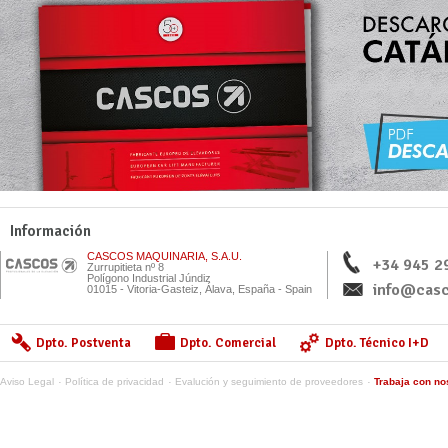
Información
CASCOS MAQUINARIA, S.A.U.
+34 945 2
Zurrupitieta nº 8
Polígono Industrial Júndiz
info@casc
01015 - Vitoria-Gasteiz, Álava, España - Spain
Dpto. Postventa
Dpto. Comercial
Dpto. Técnico I+D
Aviso Legal
Política de privacidad
Evalución y seguimiento de proveedores
Trabaja con no