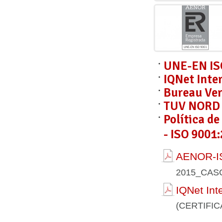
UNE-EN IS
IQNet Inte
Bureau Ver
TUV NORD C
Política d
- ISO 9001:
AENOR-IS
2015_CAS
IQNet Int
(CERTIFI