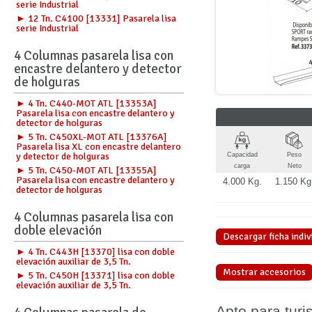
serie Industrial
► 12 Tn. C4100 [13331] Pasarela lisa
serie Industrial
4 Columnas pasarela lisa con
encastre delantero y detector
de holguras
► 4 Tn. C440-MOT ATL [13353A]
Pasarela lisa con encastre delantero y
detector de holguras
► 5 Tn. C450XL-MOT ATL [13376A]
Pasarela lisa XL con encastre delantero
y detector de holguras
Capacidad
Peso
carga
Neto
► 5 Tn. C450-MOT ATL [13355A]
Pasarela lisa con encastre delantero y
4.000 Kg.
1.150 Kg
detector de holguras
4 Columnas pasarela lisa con
doble elevación
Descargar ficha indiv
► 4 Tn. C443H [13370] lisa con doble
elevación auxiliar de 3,5 Tn.
Mostrar accesorios
► 5 Tn. C450H [13371] lisa con doble
elevación auxiliar de 3,5 Tn.
Apto para turi