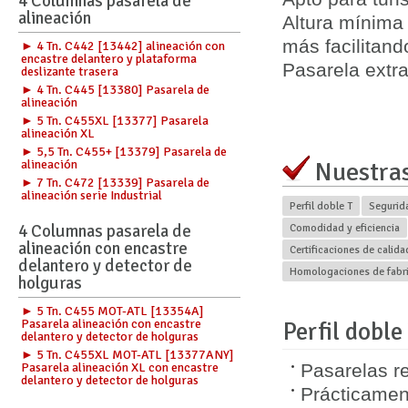
4 Columnas pasarela de
alineación
Altura mínima
más facilitand
► 4 Tn. C442 [13442] alineación con
encastre delantero y plataforma
Pasarela extr
deslizante trasera
► 4 Tn. C445 [13380] Pasarela de
alineación
► 5 Tn. C455XL [13377] Pasarela
alineación XL
► 5,5 Tn. C455+ [13379] Pasarela de
Nuestras
alineación
► 7 Tn. C472 [13339] Pasarela de
alineación serie Industrial
Perfil doble T
Segurida
4 Columnas pasarela de
Comodidad y eficiencia
alineación con encastre
Certificaciones de calida
delantero y detector de
Homologaciones de fabr
holguras
► 5 Tn. C455 MOT-ATL [13354A]
Pasarela alineación con encastre
Perfil doble
delantero y detector de holguras
► 5 Tn. C455XL MOT-ATL [13377ANY]
Pasarela alineación XL con encastre
Pasarelas r
delantero y detector de holguras
Prácticamen