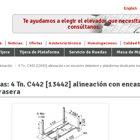
English
Te ayudamos a elegir el elevador que necesita
consúltanos.
a
Noticias
Ofertas
Asistencia técnica
Homologaciones
Calidad f
ijera
Tijera de Plataforma
Servicio de Ruedas
Mesa de Mo
ineación
4 Tn. C442 [13442] alineación con encastre delantero y plataforma deslizante tr
s: 4 Tn. C442 [13442] alineación con encas
rasera