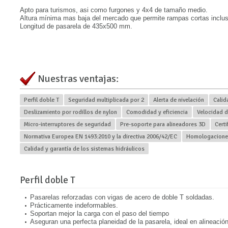
Apto para turismos, asi como furgones y 4x4 de tamaño medio.
Altura mínima mas baja del mercado que permite rampas cortas inclus
Longitud de pasarela de 435x500 mm.
Nuestras ventajas:
Perfil doble T
Seguridad multiplicada por 2
Alerta de nivelación
Calid
Deslizamiento por rodillos de nylon
Comodidad y eficiencia
Velocidad d
Micro-interruptores de seguridad
Pre-soporte para alineadores 3D
Certi
Normativa Europea EN 1493:2010 y la directiva 2006/42/EC
Homologaciones
Calidad y garantía de los sistemas hidráulicos
Perfil doble T
Pasarelas reforzadas con vigas de acero de doble T soldadas.
Prácticamente indeformables.
Soportan mejor la carga con el paso del tiempo
Aseguran una perfecta planeidad de la pasarela, ideal en alineación