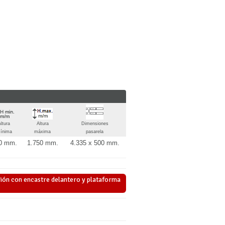
ltura
Altura
Dimensiones
ínima
máxima
pasarela
0 mm.
1.750 mm.
4.335 x 500 mm.
ción con encastre delantero y plataforma