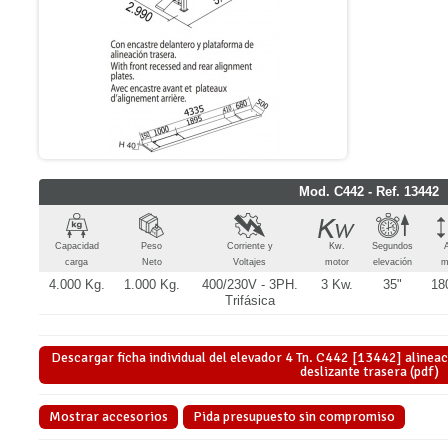
Mod. C442 - Ref. 13442
Capacidad
Peso
Corriente y
Kw.
Segundos
A
carga
Neto
Voltajes
motor
elevación
m
4.000 Kg.
1.000 Kg.
400/230V - 3PH.
3 Kw.
35"
18
Trifásica
Descargar ficha individual del elevador 4 Tn. C442 [13442] alinea
deslizante trasera (pdf)
Mostrar accesorios
Pida presupuesto sin compromiso