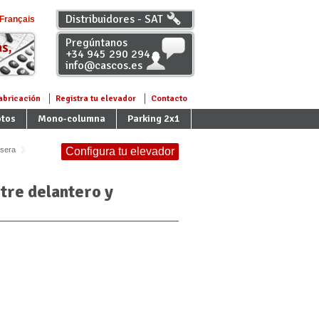
Distribuidores - SAT
Français
Pregúntanos
s,
+34 945 290 294
info@cascos.es
abricación
Registra tu elevador
Contacto
tos
Mono-columna
Parking 2x1
asera
Configura tu elevador
tre delantero y